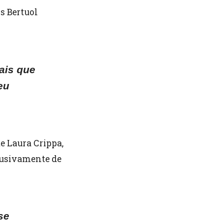
s Bertuol
ais que
eu
e Laura Crippa,
lusivamente de
se