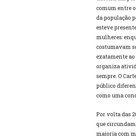
comum entre os
da população po
esteve present
mulheres: enqu
costumavam só 
exatamente ao 
organiza ativi
sempre. O Car
público difere
como uma conqu
Por volta das 2
que circundam 
maioria com ma