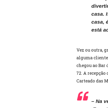
divert
casa. 
casa, 
está a
Vez ou outra, 
alguma cliente
chegou ao Bar 
72. A recepção 
Carteado das M
– Na v