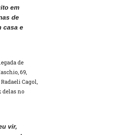
uito em
onas de
m casa e
hegada de
aschio, 69,
Radaeli Cagol,
z delas no
u vir,