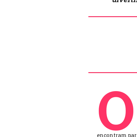
O
encontram para