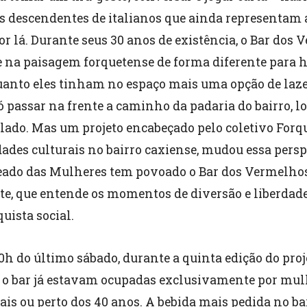
 descendentes de italianos que ainda representam 
r lá. Durante seus 30 anos de existência, o Bar dos
e na paisagem forquetense de forma diferente para
anto eles tinham no espaço mais uma opção de lazer
passar na frente a caminho da padaria do bairro, l
lado. Mas um projeto encabeçado pelo coletivo Forq
dades culturais no bairro caxiense, mudou essa persp
teado das Mulheres tem povoado o Bar dos Vermelh
nte, que entende os momentos de diversão e liberdade
ista social.
0h do último sábado, durante a quinta edição do proje
o bar já estavam ocupadas exclusivamente por mul
is ou perto dos 40 anos. A bebida mais pedida no bar