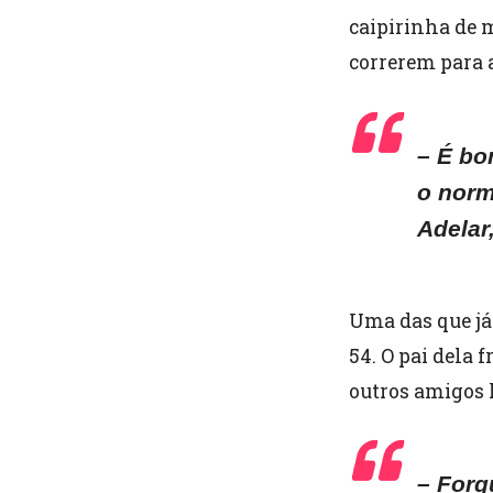
caipirinha de 
correrem para 
– É bo
o norm
Adelar
Uma das que já
54. O pai dela
outros amigos 
– Forq