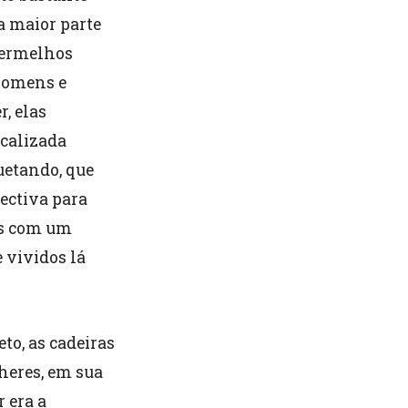
a maior parte
 Vermelhos
 homens e
, elas
ocalizada
uetando, que
ectiva para
os com um
 vividos lá
to, as cadeiras
heres, em sua
 era a