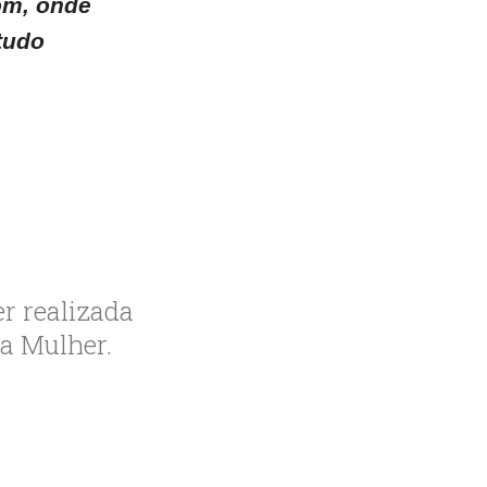
bom, onde
tudo
r realizada
a Mulher.