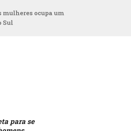
is mulheres ocupa um
o Sul
ta para se
 homens